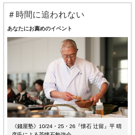
＃時間に追われない
あなたにお薦めのイベント
《錢屋塾》10/24・25・26『懐石 辻留』平 晴
彦氏による茶懐石勉強会