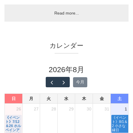
Read more...
カレンダー
2026年8月
今月
日
月
火
水
木
金
土
26
27
28
29
30
31
1
《イベン
《イベン
ト》7/12
ト》8/1＆
＆26 ホル
2 小さな
ベインア
縁日