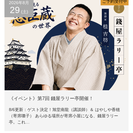
ご予約受付中
2026年8月
29
(土)
《イベント》第7回 錢屋ラリー亭開催！
8/6更新：ゲスト決定！旭堂南龍（講談師）＆ はやしや香穂
（寄席囃子） あらゆる場所が寄席小屋になる、錢屋ラリー
亭。これ…