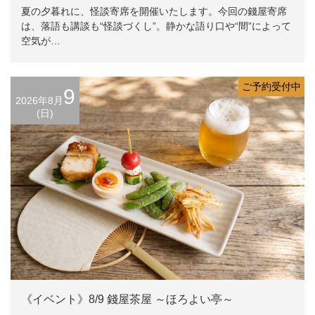
夏の夕暮れに、怪談寄席を開催いたします。今回の錢屋寄席
は、落語も講談も“怪談づくし”。静かな語り口や“間”によって
空気が…
ご予約受付中
9
2026年8月
(日)
《イベント》8/9 錢屋茶屋 ～ほろよい亭～