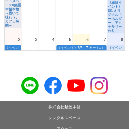
ートスペ
《縁日イ
ース×錢屋
ベント》
本舗本館
8/1 オリ
～描いて
ジナル キ
味わう、
ーホルダ
カフェ時
ー、アク
間～
セサリー
作り
2
3
4
5
6
7
8
《イベン
《イベント》8/5～7 アートの
《イベン
ト》8/1＆
かけらでデザインしてみよう！
ト》8/8
2 小さな
第6弾
錢屋本舗
縁日
本館 本の
虫クラブ
《縁日イ
8月
ベント》
8/2 ウチ
ワをデザ
インしよ
う
9
10
11
12
13
14
15
《イベン
《8月11
株式会社錢屋本舗
ト》2026
日開催》
錢屋寄席
毎月10日
～夏宵怪
(前後)は
レンタルスペース
談～
マルシェ
の日
《イベン
ト》8/9
《ZENIYA
アクセス