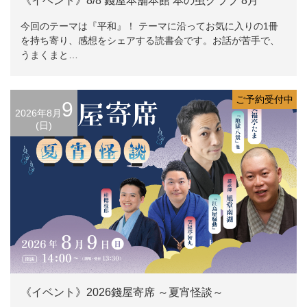
《イベント》8/8 錢屋本舗本館 本の虫クラブ 8月
今回のテーマは『平和』！ テーマに沿ってお気に入りの1冊
を持ち寄り、感想をシェアする読書会です。お話が苦手で、
うまくまと…
ご予約受付中
9
2026年8月
(日)
《イベント》2026錢屋寄席 ～夏宵怪談～