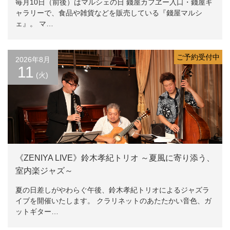
毎月10日（前後）はマルシェの日 錢屋カフヱー入口・錢屋ギ
ャラリーで、食品や雑貨などを販売している『錢屋マルシ
ェ』。 マ…
ご予約受付中
2026年8月
11
(火)
《ZENIYA LIVE》鈴木孝紀トリオ ～夏風に寄り添う、
室内楽ジャズ～
夏の日差しがやわらぐ午後、鈴木孝紀トリオによるジャズラ
イブを開催いたします。 クラリネットのあたたかい音色、ガ
ットギター…