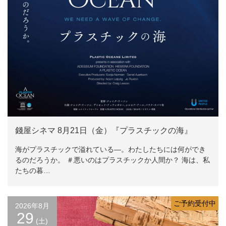
錢屋シネマ 8月21日（金）『プラスチックの海』
海がプラスチックで溢れている―。わたしたちには何ができ
るのだろうか。 ＃悪いのはプラスチックか人間か？ 海は、私
たちの暮…
ご予約受付中
2026年8月
29
(土)