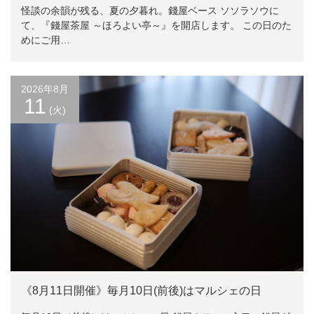
怪談の余韻が残る、夏の夕暮れ。錢屋ベース ソソラソウに
て、『錢屋茶屋 ～ほろよい亭～』を開店します。 この日のた
めにご用…
2026年8月
11
(火)
《8月11日開催》毎月10日(前後)はマルシェの日