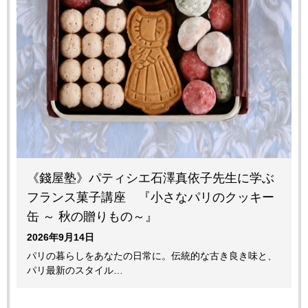
《錢屋塾》パティシエ石澤真依子先生に学ぶ
フランス菓子講座 『小さなパリのクッキー
缶 ～ 秋の贈りもの～』
2026年9月14日
パリの暮らしをあなたの日常に。伝統的な古き良き味と、
パリ最新のスタイル…