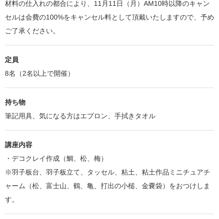
材料の仕入れの都合により、11月11日（月）AM10時以降のキャン
セルは会費の100%をキャンセル料として頂戴いたしますので、予め
ご了承ください。
定員
8名（2名以上で開催）
持ち物
筆記用具、気になる方はエプロン、手拭きタオル
講座内容
・デコクレイ作成（鯛、松、梅）
※羽子板台、羽子板立て、タッセル、粘土、粘土作品ミニチュアチ
ャーム（松、富士山、鶴、亀、打出の小槌、金嚢袋）をおつけしま
す。