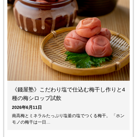
《錢屋塾》こだわり塩で仕込む梅干し作りと4
種の梅シロップ試飲
2026年6月11日
南高梅とミネラルたっぷり塩釜の塩でつくる梅干。 「ホン
モノの梅干は一日…