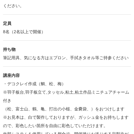
ください。
定員
8名（2名以上で開催）
持ち物
筆記用具、気になる方はエプロン、手拭きタオル等ご持参ください
講座内容
・デコクレイ作成（鯛、松、梅）
※羽子板台,羽子板立て,タッセル,粘土,粘土作品ミニチュアチャーム
付き
（松、富士山、鶴、亀、打出の小槌、金嚢袋、）をおつけします
※お見本は、白で製作しておりますが、ガッシュ金をお持ちします
ので、彩色したい箇所を自由に彩色していただけます。