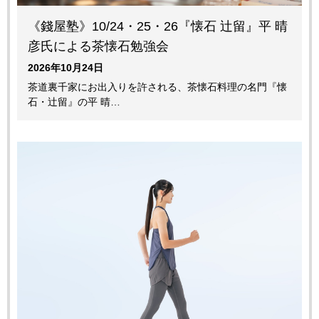
《錢屋塾》10/24・25・26『懐石 辻留』平 晴
彦氏による茶懐石勉強会
2026年10月24日
茶道裏千家にお出入りを許される、茶懐石料理の名門『懐
石・辻留』の平 晴…