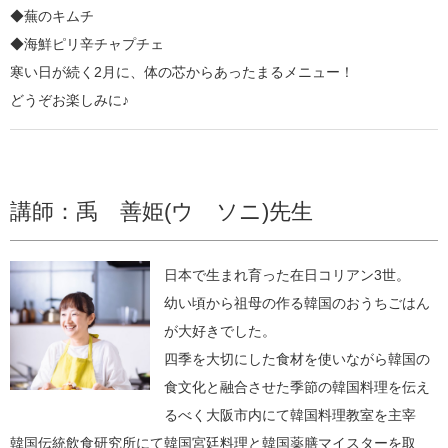
◆蕪のキムチ
◆海鮮ピリ辛チャプチェ
寒い日が続く2月に、体の芯からあったまるメニュー！
どうぞお楽しみに♪
講師：禹 善姫(ウ ソニ)先生
日本で生まれ育った在日コリアン3世。
幼い頃から祖母の作る韓国のおうちごはん
が大好きでした。
四季を大切にした食材を使いながら韓国の
食文化と融合させた季節の韓国料理を伝え
るべく大阪市内にて韓国料理教室を主宰
韓国伝統飲食研究所にて韓国宮廷料理と韓国薬膳マイスターを取