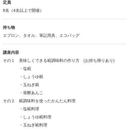
定員
8名（4名以上で開催）
持ち物
エプロン、タオル、筆記用具、エコバッグ
講座内容
その１ 美味しくできる糀調味料の作り方 (お持ち帰りあり)
・塩糀
・しょうゆ糀
・玉ねぎ糀
・発酵あんこ
その２ 糀調味料を使ったかんたん料理
・塩糀料理
・しょうゆ糀料理
・玉ねぎ糀料理