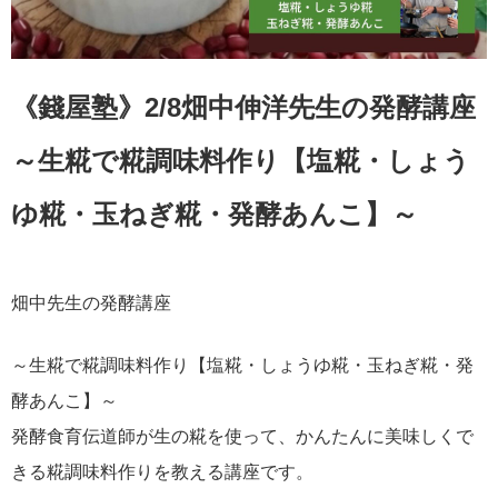
《錢屋塾》2/8畑中伸洋先生の発酵講座
～生糀で糀調味料作り【塩糀・しょう
ゆ糀・玉ねぎ糀・発酵あんこ】～
畑中先生の発酵講座
～生糀で糀調味料作り【塩糀・しょうゆ糀・玉ねぎ糀・発
酵あんこ】～
発酵食育伝道師が生の糀を使って、かんたんに美味しくで
きる糀調味料作りを教える講座です。