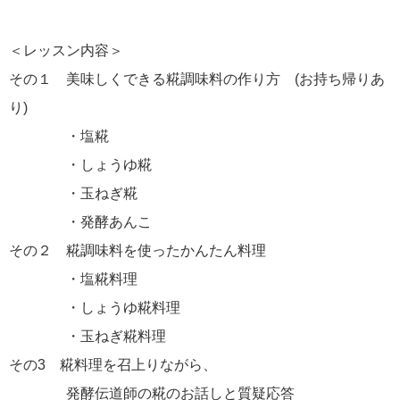
＜レッスン内容＞
その１ 美味しくできる糀調味料の作り方 (お持ち帰りあ
り)
・塩糀
・しょうゆ糀
・玉ねぎ糀
・発酵あんこ
その２ 糀調味料を使ったかんたん料理
・塩糀料理
・しょうゆ糀料理
・玉ねぎ糀料理
その3 糀料理を召上りながら、
発酵伝道師の糀のお話しと質疑応答