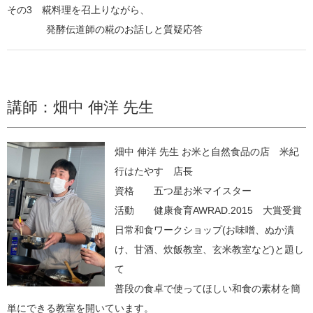
その3 糀料理を召上りながら、
発酵伝道師の糀のお話しと質疑応答
講師：畑中 伸洋 先生
畑中 伸洋 先生 お米と自然食品の店 米紀
行はたやす 店長
資格 五つ星お米マイスター
活動 健康食育AWRAD.2015 大賞受賞
日常和食ワークショップ(お味噌、ぬか漬
け、甘酒、炊飯教室、玄米教室など)と題し
て
普段の食卓で使ってほしい和食の素材を簡
単にできる教室を開いています。