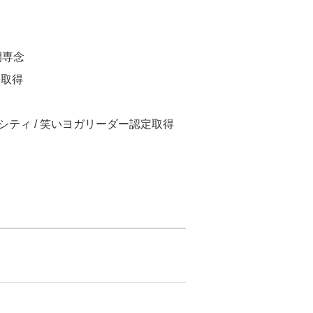
間専念
格取得
シティ / 笑いヨガリーダー認定取得
）