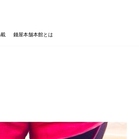
掲載
錢屋本舗本館とは
のキホン
フェタイム/バータイム
ゼニヤのホンキ