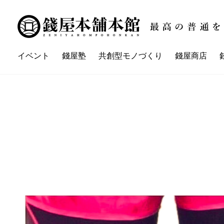
イベント
錢屋塾
共創型モノづくり
錢屋商店
講座一覧
イベント一覧
錢屋本舗本館とは
錢屋塾とは
錢屋カ
ZENIYA'sネイバーさん