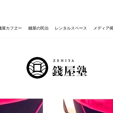
錢屋カフヱー
錢屋の民泊
レンタルスペース
メディア
フヱーとは
ゼニヤのウチ（価値観メッセージ）
ご利用ガイド
カフェメニュー
ゼニヤ
カ
未来の上本町
ZENIYA&LIFE