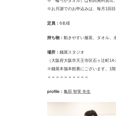
※『輪っかタオル』は初回無料貸出。ご
※お月謝でのお申込みは、毎月1回
定員：
6名様
持ち物：
動きやすい服装、タオル、
場所：
錢屋スタジオ
（大阪府大阪市天王寺区石ヶ辻町14-
※錢屋本舗本館裏にございます。1
＝＝＝＝＝＝＝＝＝＝
profile：
亀田 智実 先生