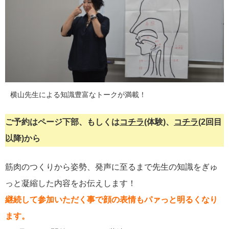
横山先生による知識豊富なトークが満載！
ご予約はページ下部、もしくは
コチラ
(体験)、
コチラ
(2回目
以降)から
筋肉のつくりから姿勢、発声に至るまで先生の知識をぎゅ
っと凝縮した内容をお伝えします！
継続して参加いただく事で顔の表情もパァっと明るくなり
ます。