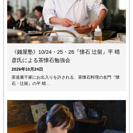
《錢屋塾》10/24・25・26『懐石 辻留』平 晴
彦氏による茶懐石勉強会
2026年10月24日
茶道裏千家にお出入りを許される、茶懐石料理の名門『懐
石・辻留』の平 晴…