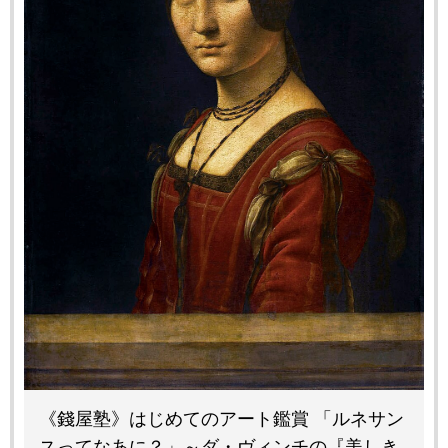
《錢屋塾》はじめてのアート鑑賞 「ルネサン
スってなあに？」～ダ・ヴィンチの『美しき