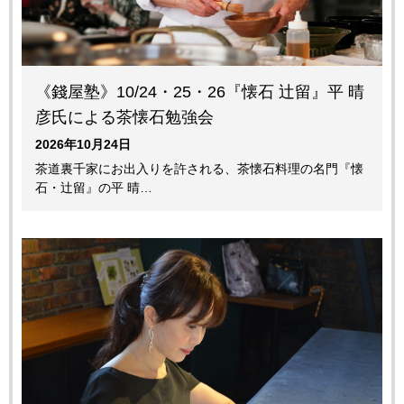
《錢屋塾》10/24・25・26『懐石 辻留』平 晴
彦氏による茶懐石勉強会
2026年10月24日
茶道裏千家にお出入りを許される、茶懐石料理の名門『懐
石・辻留』の平 晴…