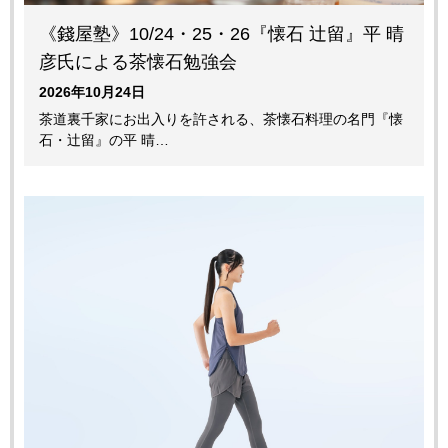
《錢屋塾》10/24・25・26『懐石 辻留』平 晴
彦氏による茶懐石勉強会
2026年10月24日
茶道裏千家にお出入りを許される、茶懐石料理の名門『懐
石・辻留』の平 晴…