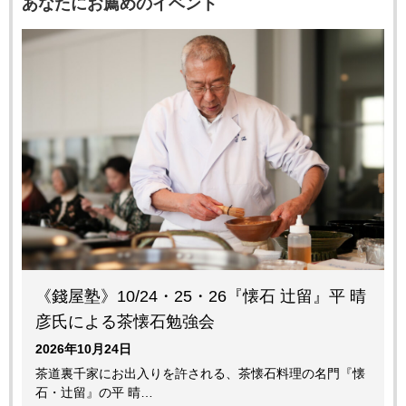
あなたにお薦めのイベント
《錢屋塾》10/24・25・26『懐石 辻留』平 晴
彦氏による茶懐石勉強会
2026年10月24日
茶道裏千家にお出入りを許される、茶懐石料理の名門『懐
石・辻留』の平 晴…