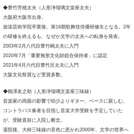
◆豊竹芳穂太夫（人形浄瑠璃文楽座太夫）
大阪府大阪市出身。
放送芸術学院卒業後、第16期歌舞伎俳優研修生となる。2年
の研修を終えるも、なぜか文学の太夫への転身を発表。
2003年2月八代目豊竹嶋太夫に入門
2020年7月「重要無形文化財総合保持者」に認定
2021年4月六代目豊竹呂太夫に入門
大阪文化祭賞など受賞多数。
◆鶴澤友之助（人形浄瑠璃文楽座三味線）
音楽家の両親の影響で幼少よりギター、ベースに親しむ。
コントラバス奏者を目指し音楽大学受験を予定していた
が、受験直前に入院し断念。
退院後、大棹三味線の音色に惹かれ2000年、文学の世界へ