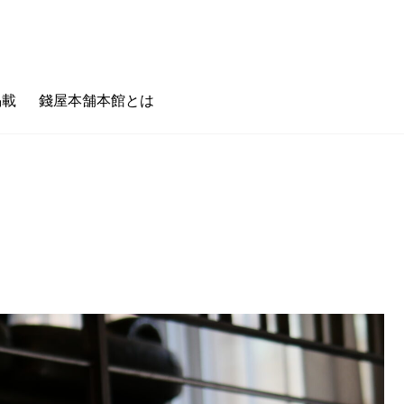
掲載
錢屋本舗本館とは
のキホン
フェタイム/バータイム
ゼニヤのホンキ