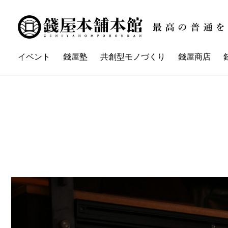
イベント
錢屋塾
共創型モノづくり
錢屋商店
講座一覧
イベント一覧
錢屋本舗本館とは
錢屋塾とは
錢屋カ
ZENIYA'sネイバーさん