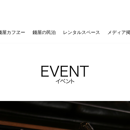
錢屋カフヱー
錢屋の民泊
レンタルスペース
メディア
フヱーとは
ゼニヤのウチ（価値観メッセージ）
ご利用ガイド
カフェメニュー
ゼニヤ
カ
未来の上本町
ZENIYA&LIFE