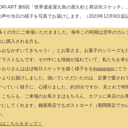
AORI ART 第6回「世界遺産屋久島の屋久杉と商店街スケッチ」
声や当日の様子を写真でお届けします。（2023年12月9日追
。今年も多くの方にご来場いただきました。毎年この時期は翌年のカ
めに購入される方も。
らおなかすいてきちゃう♩」とお客さま。お菓子のシリーズも
イラストなんです。その中にも情緒が溢れていて、私たちを幸
さおりさんはほぼ毎日スケッチを描く様子をを
Instagram
にてラ
ーよりお届けしました。描いていただいたのは、定番で愛され
がっていく様子に、心躍りました。約20分ですが、見とれて時
。こちらも、ご来場のお客さまはもちろん、カフェに来店のお
かにしてくれます。錢屋商店でもポストカード（期間限定でカ
い。
品はこちらをタップ！