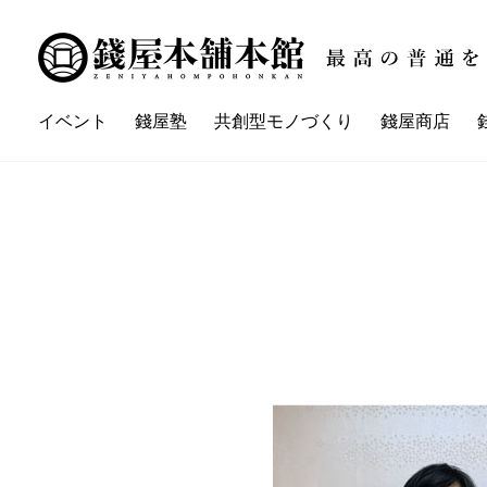
イベント
錢屋塾
共創型モノづくり
錢屋商店
講座一覧
イベント一覧
錢屋本舗本館とは
錢屋塾とは
錢屋カ
ZENIYA'sネイバーさん