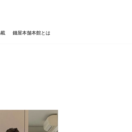
掲載
錢屋本舗本館とは
のキホン
フェタイム/バータイム
ゼニヤのホンキ