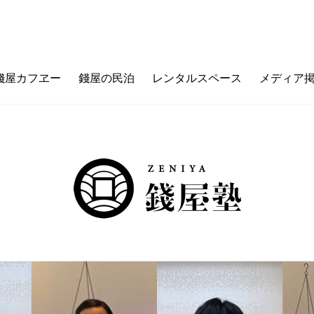
錢屋カフヱー
錢屋の民泊
レンタルスペース
メディア
フヱーとは
ゼニヤのウチ（価値観メッセージ）
ご利用ガイド
カフェメニュー
ゼニヤ
カ
未来の上本町
ZENIYA&LIFE