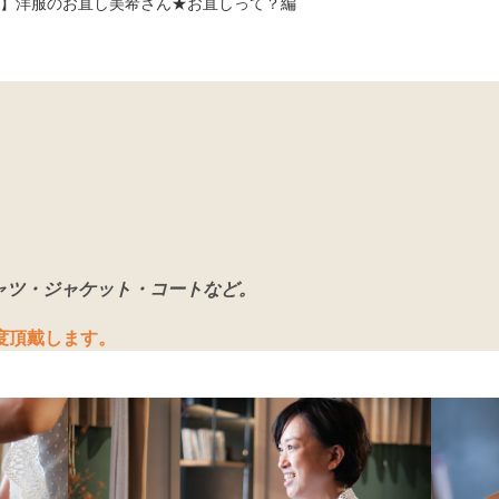
】洋服のお直し美希さん★お直しって？編
ャツ・ジャケット・コートなど。
度頂戴します。