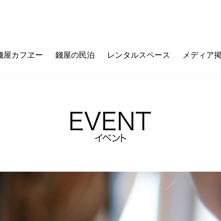
錢屋カフヱー
錢屋の民泊
レンタルスペース
メディア
フヱーとは
ゼニヤのウチ（価値観メッセージ）
ご利用ガイド
カフェメニュー
ゼニヤ
カ
未来の上本町
ZENIYA&LIFE