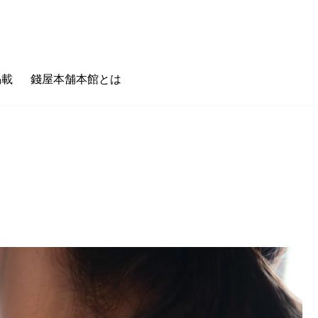
掲載
錢屋本舗本館とは
のキホン
フェタイム/バータイム
ゼニヤのホンキ