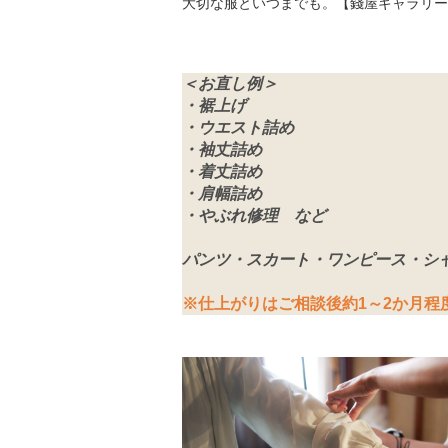
大切な服といつまでも。【錢屋ギャラリー
＜お直し例＞
・裾上げ
・ウエスト詰め
・袖丈詰め
・着丈詰め
・肩幅詰め
・やぶれ修理 など
パンツ・スカート・ワンピース・シ
※仕上がりはご相談後約1～2か月程