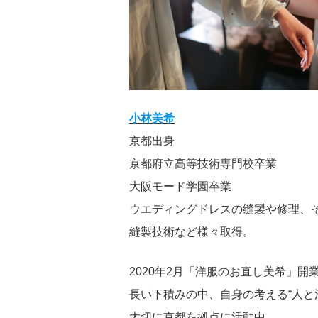
小林美希
京都出身
京都府立高等技術専門校卒業
大阪モード学園卒業
ウエディングドレスの縫製や修理、
縫製技術など様々取得。
2020年2月「洋服のお直し美希」開
長い下積みの中、自身の考える“人と
大切に京都を拠点に活動中。