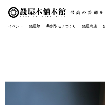
イベント
錢屋塾
共創型モノづくり
錢屋商店
講座一覧
イベント一覧
錢屋本舗本館とは
錢屋塾とは
錢屋カ
ZENIYA'sネイバーさん