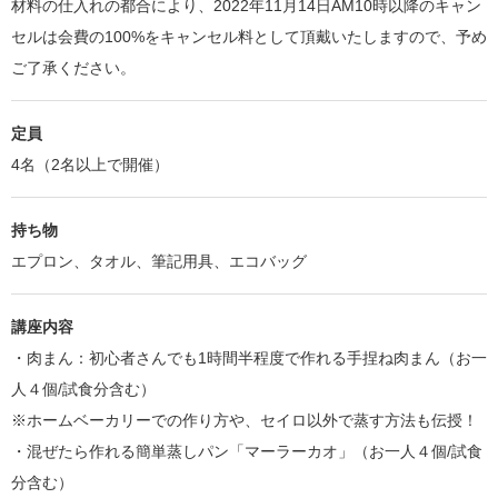
材料の仕入れの都合により、2022年11月14日AM10時以降のキャン
セルは会費の100%をキャンセル料として頂戴いたしますので、予め
ご了承ください。
定員
4名（2名以上で開催）
持ち物
エプロン、タオル、筆記用具、エコバッグ
講座内容
・肉まん：初心者さんでも1時間半程度で作れる手捏ね肉まん（お一
人４個/試食分含む）
※ホームベーカリーでの作り方や、セイロ以外で蒸す方法も伝授！
・混ぜたら作れる簡単蒸しパン「マーラーカオ」（お一人４個/試食
分含む）