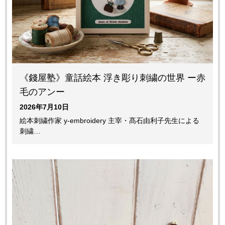
《錢屋塾》童話絵本 浮き彫り刺繍の世界 ー赤
毛のアンー
2026年7月10日
絵本刺繍作家 y-embroidery 主宰・髙石由利子先生による
刺繍…