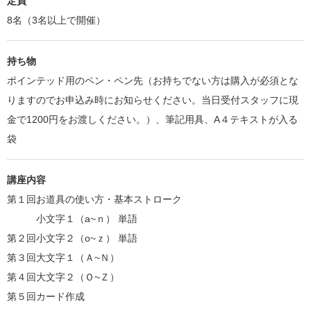
定員
8名（3名以上で開催）
持ち物
ポインテッド用のペン・ペン先（お持ちでない方は購入が必須とな
りますのでお申込み時にお知らせください。当日受付スタッフに現
金で1200円をお渡しください。）、筆記用具、A４テキストが入る
袋
講座内容
第１回お道具の使い方・基本ストローク
小文字１（a~ｎ） 単語
第２回小文字２（o~ｚ） 単語
第３回大文字１（Ａ~Ｎ）
第４回大文字２（Ｏ~Ｚ）
第５回カード作成