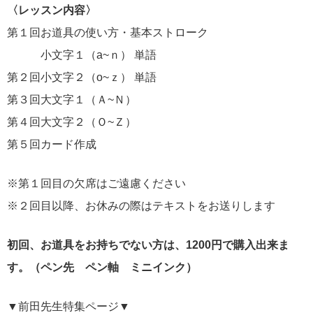
〈レッスン内容〉
第１回お道具の使い方・基本ストローク
小文字１（a~ｎ） 単語
第２回小文字２（o~ｚ） 単語
第３回大文字１（Ａ~Ｎ）
第４回大文字２（Ｏ~Ｚ）
第５回カード作成
※第１回目の欠席はご遠慮ください
※２回目以降、お休みの際はテキストをお送りします
初回、お道具をお持ちでない方は、1200円で購入出来ま
す。（ペン先 ペン軸 ミニインク）
▼前田先生特集ページ▼