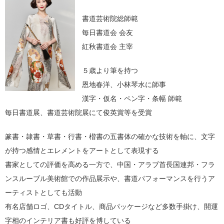
書道芸術院総師範
毎日書道会 会友
紅秋書道会 主宰
５歳より筆を持つ
恩地春洋、小林琴水に師事
漢字・仮名・ペン字・条幅 師範
毎日書道展、書道芸術院展にて俊英賞等を受賞
篆書・隷書・草書・行書・楷書の五書体の確かな技術を軸に、文字
が持つ感情とエレメントをアートとして表現する
書家としての評価を高める一方で、中国・アラブ首長国連邦・フラ
ンスルーブル美術館での作品展示や、書道パフォーマンスを行うア
ーティストとしても活動
有名店舗ロゴ、CDタイトル、商品パッケージなど多数手掛け、開運
字相のインテリア書も好評を博している