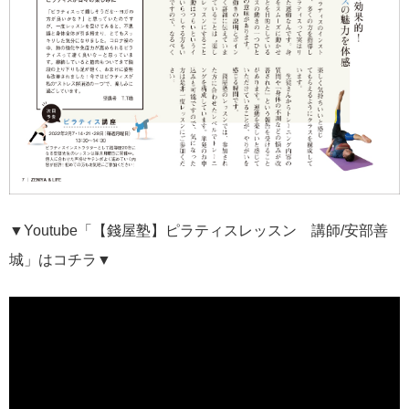
▼Youtube「【錢屋塾】ピラティスレッスン 講師/安部善
城」はコチラ▼