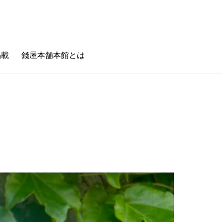
掲載
錢屋本舗本館とは
のキホン
フェタイム/バータイム
ゼニヤのホンキ