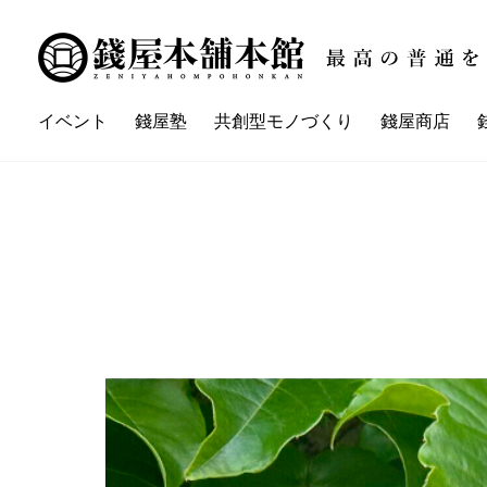
イベント
錢屋塾
共創型モノづくり
錢屋商店
講座一覧
イベント一覧
錢屋本舗本館とは
錢屋塾とは
錢屋カ
ZENIYA'sネイバーさん