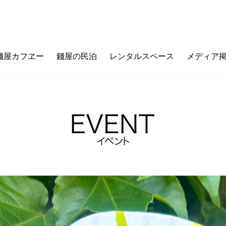
錢屋カフヱー
錢屋の民泊
レンタルスペース
メディア
フヱーとは
ゼニヤのウチ（価値観メッセージ）
ご利用ガイド
カフェメニュー
ゼニヤ
カ
未来の上本町
ZENIYA&LIFE