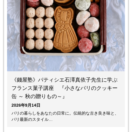
《錢屋塾》パティシエ石澤真依子先生に学ぶ
フランス菓子講座 『小さなパリのクッキー
缶 ～ 秋の贈りもの～』
2026年9月14日
パリの暮らしをあなたの日常に。伝統的な古き良き味と、
パリ最新のスタイル…