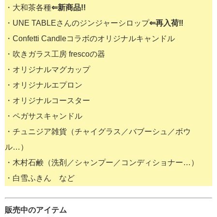
・大和茶各種
⇐新商品!!
・UNE TABLEさんのジンジャーシロップ
⇐再入荷‼
・Confetti Candleコラボのオリジナルキャンドル
・吹きガラス工房 frescoの器
・オリジナルマグカップ
・オリジナルエプロン
・オリジナルコースター
・ペガサスキャンドル
・チュニジア雑貨（チャイグラス／バブーシュ／ボウ
ル…）
・木村石鹸（洗剤／シャンプー／コンディショナー…）
・白雪ふきん など
販売中のアイテム