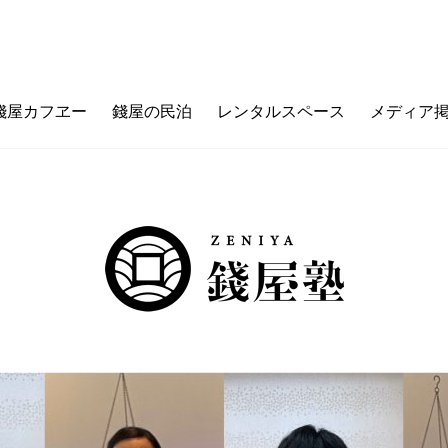
錢屋カフヱー
錢屋の民泊
レンタルスペース
メディア
フヱーとは
ゼニヤのウチ（価値観メッセージ）
ご利用ガイド
カフェメニュー
ゼニヤ
カ
未来の上本町
ZENIYA&LIFE