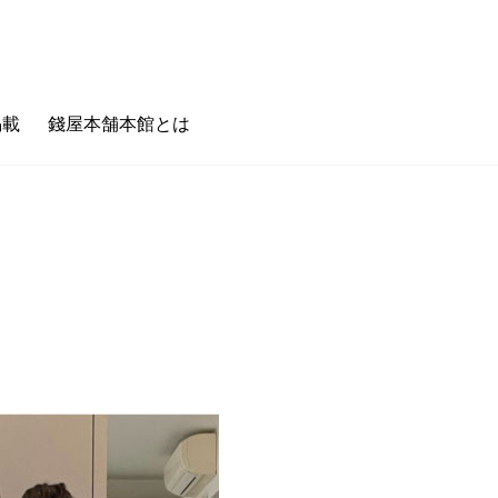
掲載
錢屋本舗本館とは
のキホン
フェタイム/バータイム
ゼニヤのホンキ