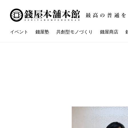
イベント
錢屋塾
共創型モノづくり
錢屋商店
講座一覧
イベント一覧
錢屋本舗本館とは
錢屋塾とは
錢屋カ
ZENIYA'sネイバーさん