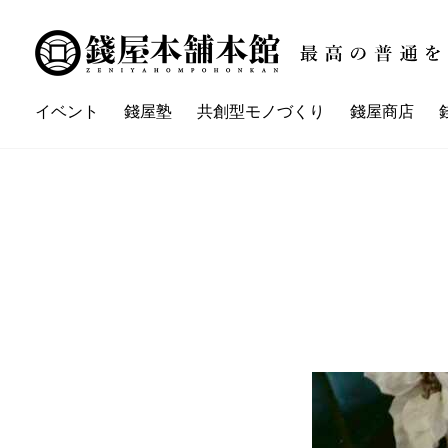
イベント
錢屋塾
共創型モノづくり
錢屋商店
講座一覧
イベント一覧
錢屋本舗本館とは
錢屋塾とは
錢屋カ
ZENIYA'sネイバーさん