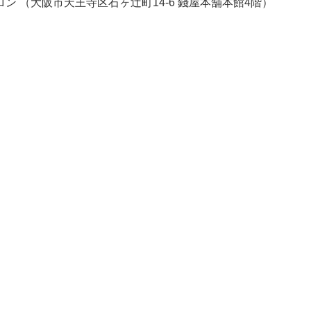
ロン （大阪市天王寺区石ヶ辻町14-6 錢屋本舗本館4階）