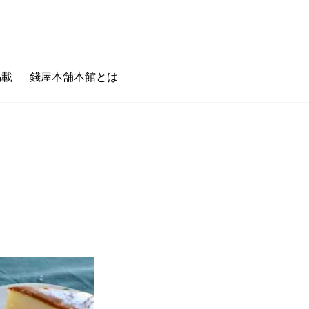
掲載
錢屋本舗本館とは
のキホン
フェタイム/バータイム
ゼニヤのホンキ