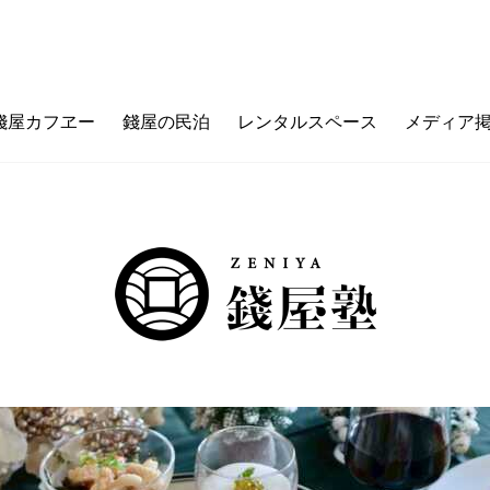
錢屋カフヱー
錢屋の民泊
レンタルスペース
メディア
フヱーとは
ゼニヤのウチ（価値観メッセージ）
ご利用ガイド
カフェメニュー
ゼニヤ
カ
未来の上本町
ZENIYA&LIFE