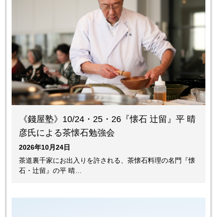
《錢屋塾》10/24・25・26『懐石 辻留』平 晴
彦氏による茶懐石勉強会
2026年10月24日
茶道裏千家にお出入りを許される、茶懐石料理の名門『懐
石・辻留』の平 晴…