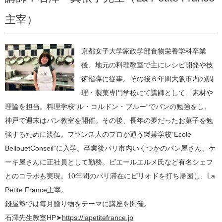
主宰）
京都女子大学家政学部食物栄養学科卒業
後、地元の料理教室で主にレシピ開発や技
術指導に従事。その後６年間大阪市内の調
理・製菓専門学校にて講師として、素材や
理論を担当。料理学校“ル・コルドン・ブルー”でパンの勉強をし、
神戸で週末はパン教室を開催。その後、長年の夢だったお菓子を勉
強するために渡仏。フランス人のプロが通う製菓学校“Ecole
BellouetConseil”に入学。卒業後パリ市内いくつかのパン屋さん、ケ
ーキ屋さんに正社員として勤務。ピエールエルメ氏など有名シェフ
とのコラボも実現。10年間のパリ滞在にピリオドを打ち帰国し、La
Petite France主宰。
錢屋塾では毎月贈り物をテーマに講座を開催。
石澤先生教室HP➤
https://lapetitefrance.jp