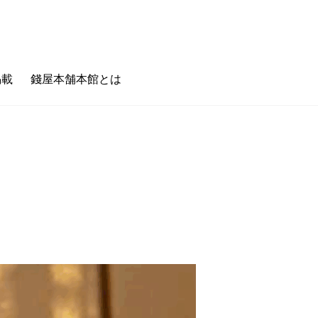
掲載
錢屋本舗本館とは
のキホン
フェタイム/バータイム
ゼニヤのホンキ