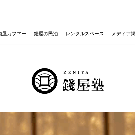
錢屋カフヱー
錢屋の民泊
レンタルスペース
メディア
フヱーとは
ゼニヤのウチ（価値観メッセージ）
ご利用ガイド
カフェメニュー
ゼニヤ
カ
未来の上本町
ZENIYA&LIFE