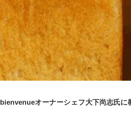
rie bienvenueオーナーシェフ大下尚
ン』