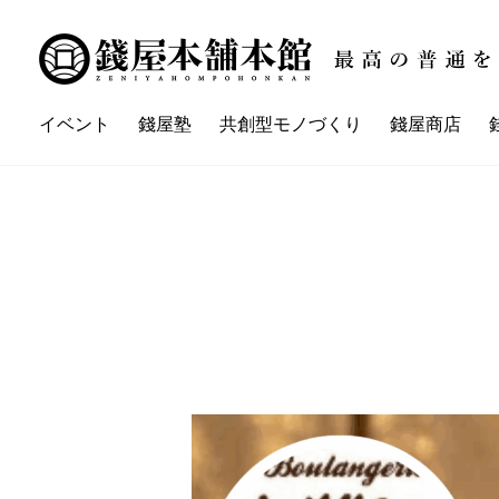
イベント
錢屋塾
共創型モノづくり
錢屋商店
講座一覧
イベント一覧
錢屋本舗本館とは
錢屋塾とは
錢屋カ
ZENIYA'sネイバーさん