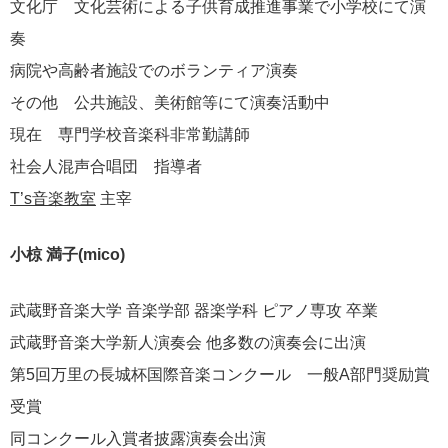
文化庁 文化芸術による子供育成推進事業で小学校にて演
奏
病院や高齢者施設でのボランティア演奏
その他 公共施設、美術館等にて演奏活動中
現在 専門学校音楽科非常勤講師
社会人混声合唱団 指導者
T’s音楽教室
主宰
小椋 満子(mico)
武蔵野音楽大学 音楽学部 器楽学科 ピアノ専攻 卒業
武蔵野音楽大学新人演奏会 他多数の演奏会に出演
第5回万里の長城杯国際音楽コンクール 一般A部門奨励賞
受賞
同コンクール入賞者披露演奏会出演