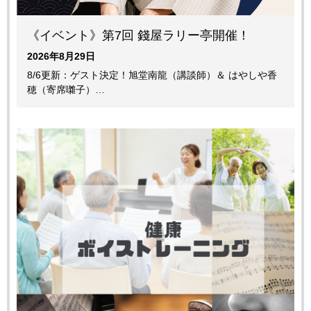
《イベント》第7回 錢屋ラリー亭開催！
2026年8月29日
8/6更新：ゲスト決定！旭堂南龍（講談師）＆ はやしや香
穂（寄席囃子）…