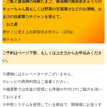
・ご飯と醤油麹の発酵たまご、醤油麹の無添加きゅうりの
キューちゃん風もしくは野菜の甘酒漬けなどのお漬物。お
まけの自家製コチジャンを添えて。
・お土産
🎁すぐに使える自家製焼き肉タレ（100g）
🎁テキスト
ご予約はページ下部、もしくは
コチラ
からお申込みくださ
い。
※建物にはエレベーターがございません。
※レシピの商用利用はご遠慮ください。
※錢屋塾では生徒の皆様にも準備や片付けのご協力を頂い
ております。
※外部システムを使用している都合で、開催後にお送りす