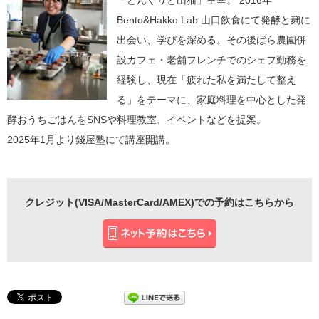
「どんぐりと山猫」主宰。 2016年
Bento&Hakko Lab 山口飲食にて発酵と麹に
出会い、学びを深める。その後ばら農園併
設カフェ・老舗フレンチでのシェフ勤務を
経験し、現在「疲れた私を満たして整え
る」をテーマに、家庭料理を中心とした発
酵おうちごはんをSNSや料理教室、イベントなどを提案。
2025年1月より錢屋塾にて講座開講。
クレジット(VISA/MasterCard/AMEX)での予約はこちらから