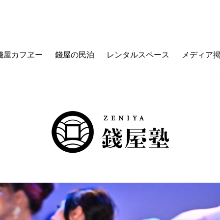
錢屋カフヱー
錢屋の民泊
レンタルスペース
メディア
フヱーとは
ゼニヤのウチ（価値観メッセージ）
ご利用ガイド
カフェメニュー
ゼニヤ
カ
未来の上本町
ZENIYA&LIFE