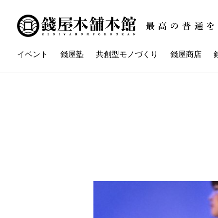
イベント
錢屋塾
共創型モノづくり
錢屋商店
講座一覧
イベント一覧
錢屋本舗本館とは
錢屋塾とは
錢屋カ
ZENIYA'sネイバーさん