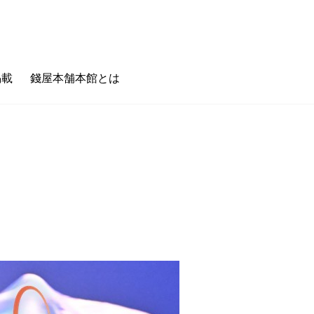
掲載
錢屋本舗本館とは
のキホン
フェタイム/バータイム
ゼニヤのホンキ