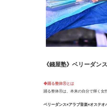
《錢屋塾》ベリーダンス
◆踊る整体Ⓡとは
踊る整体Ⓡは、本来の自分で輝く女
ベリーダンス×アラブ音楽×オステオ