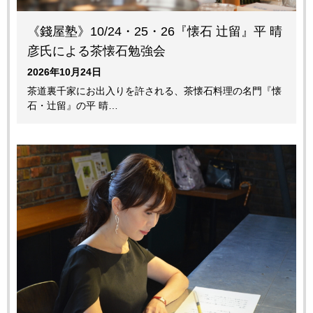
《錢屋塾》10/24・25・26『懐石 辻留』平 晴
彦氏による茶懐石勉強会
2026年10月24日
茶道裏千家にお出入りを許される、茶懐石料理の名門『懐
石・辻留』の平 晴…