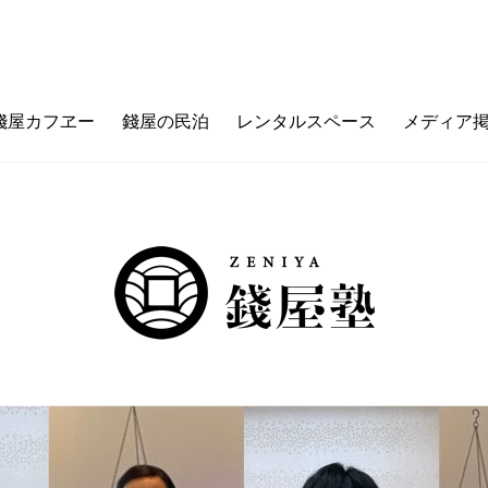
錢屋カフヱー
錢屋の民泊
レンタルスペース
メディア
フヱーとは
ゼニヤのウチ（価値観メッセージ）
ご利用ガイド
カフェメニュー
ゼニヤ
カ
未来の上本町
ZENIYA&LIFE