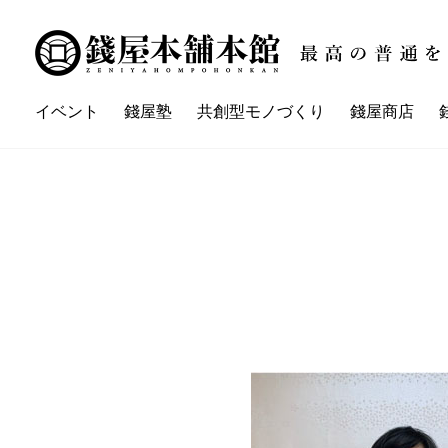
イベント
錢屋塾
共創型モノづくり
錢屋商店
講座一覧
イベント一覧
錢屋本舗本館とは
錢屋塾とは
錢屋カ
ZENIYA'sネイバーさん