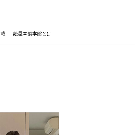
掲載
錢屋本舗本館とは
のキホン
フェタイム/バータイム
ゼニヤのホンキ