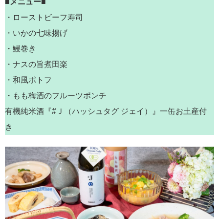
■メニュー■
・ローストビーフ寿司
・いかの七味揚げ
・鰻巻き
・ナスの旨煮田楽
・和風ポトフ
・もも梅酒のフルーツポンチ
有機純米酒『#Ｊ（ハッシュタグ ジェイ）』一缶お土産付
き