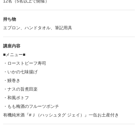
12名（5名以上で開催）
持ち物
エプロン、ハンドタオル、筆記用具
講座内容
■メニュー■
・ローストビーフ寿司
・いかの七味揚げ
・鰻巻き
・ナスの旨煮田楽
・和風ポトフ
・もも梅酒のフルーツポンチ
有機純米酒『#Ｊ（ハッシュタグ ジェイ）』一缶お土産付き