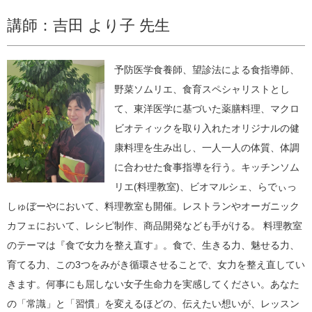
講師：吉田 より子 先生
予防医学食養師、望診法による食指導師、
野菜ソムリエ、食育スペシャリストとし
て、東洋医学に基づいた薬膳料理、マクロ
ビオティックを取り入れたオリジナルの健
康料理を生み出し、一人一人の体質、体調
に合わせた食事指導を行う。キッチンソム
リエ(料理教室)、ビオマルシェ、らでぃっ
しゅぼーやにおいて、料理教室も開催。レストランやオーガニック
カフェにおいて、レシピ制作、商品開発なども手がける。 料理教室
のテーマは『食で女力を整え直す』。食で、生きる力、魅せる力、
育てる力、この3つをみがき循環させることで、女力を整え直してい
きます。何事にも屈しない女子生命力を実感してください。あなた
の「常識」と「習慣」を変えるほどの、伝えたい想いが、レッスン