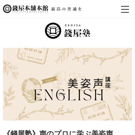
《錢屋塾》声のプロに学ぶ美姿声