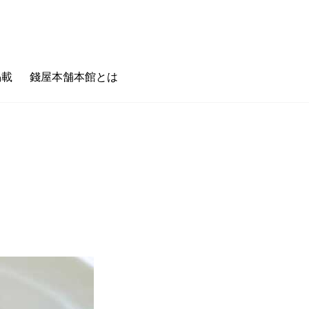
掲載
錢屋本舗本館とは
のキホン
フェタイム/バータイム
ゼニヤのホンキ