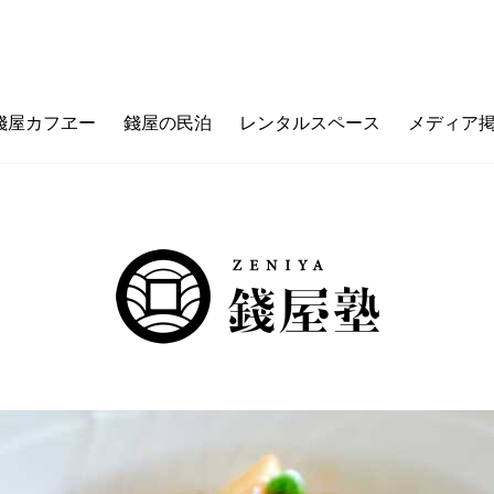
錢屋カフヱー
錢屋の民泊
レンタルスペース
メディア
フヱーとは
ゼニヤのウチ（価値観メッセージ）
ご利用ガイド
カフェメニュー
ゼニヤ
カ
未来の上本町
ZENIYA&LIFE