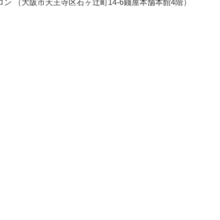
ロン （大阪市天王寺区石ヶ辻町14-6錢屋本舗本館4階）