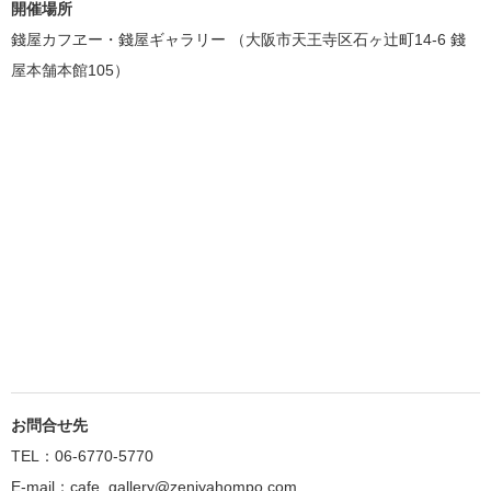
開催場所
錢屋カフヱー・錢屋ギャラリー （大阪市天王寺区石ヶ辻町14-6 錢
屋本舗本館105）
お問合せ先
TEL：06-6770-5770
E-mail：
cafe_gallery@zeniyahompo.com