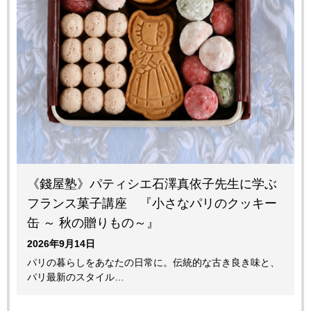
《錢屋塾》パティシエ石澤真依子先生に学ぶ
フランス菓子講座 『小さなパリのクッキー
缶 ～ 秋の贈りもの～』
2026年9月14日
パリの暮らしをあなたの日常に。伝統的な古き良き味と、
パリ最新のスタイル…