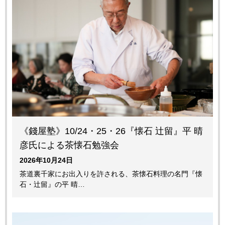
《錢屋塾》10/24・25・26『懐石 辻留』平 晴
彦氏による茶懐石勉強会
2026年10月24日
茶道裏千家にお出入りを許される、茶懐石料理の名門『懐
石・辻留』の平 晴…