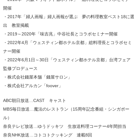
開催
・2017年「婦人画報」婦人画報が選ぶ 夢の料理教室ベスト18に選
出 教室掲載
・2019～2020年「味吉兆」中谷社長とコラボセミナー開催
・2022年4月「ウェスティン都ホテル京都」総料理長とコラボセミ
ナー開催
・2022年6月1日～30日「ウェスティン都ホテル京都」台湾フェア
監修プロデュース
・株式会社錢屋本舗「錢屋サロン」
・株式会社アルカン「foover」
ABC朝日放送…CAST キャスト
MBS毎日放送…魔法のレストラン（15周年記念番組・シンガポー
ル）
奈良テレビ放送…ゆうドッキツ 生放送料理コーナー4年間担当
奈良NHK放送…コトコトクッキング 連載8回