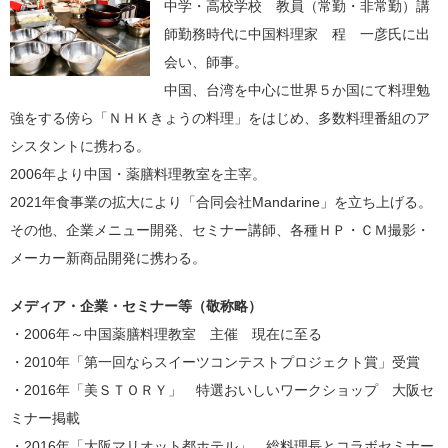
中学・高校学校 教員（常勤・非常勤）講
師勤務時代に中国料理家 程 一彦氏に出
会い、師事。
中国、台湾を中心に世界５か国にて料理勉
強をする傍ら「ＮＨＫきょうの料理」をはじめ、多数料理番組のア
シスタントに携わる。
2006年より中国・薬膳料理教室を主宰。
2021年食事業の拡大により「合同会社Mandarine」を立ち上げる。
その他、企業メニュー開発、セミナー講師、各種ＨＰ・ＣＭ撮影・
メーカー新商品開発に携わる。
メディア・企業・セミナー等（敬称略）
・2006年～中国薬膳料理教室 主催 現在に至る
・2010年「第一回ならスイーツコンテストプロジェクト賞」受賞
・2016年「美ＳＴＯＲＹ」 特選おいしいワークショップ 大阪セ
ミナー掲載
・2016年「大阪マリオット都ホテル」 総料理長とコラボセミナー