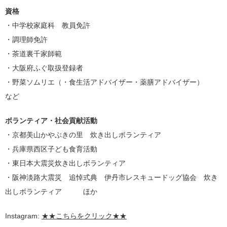
資格
・中学校家庭科 教員免許
・調理師免許
・茶道裏千家師範
・大阪府ふぐ取扱登録者
・野菜ソムリエ（・食生活アドバイザー・薬膳アドバイザー）
など
ボランティア・社会貢献活動
・京都美山かやぶきの里 炊き出しボランティア
・兵庫県西区子ども食育活動
・東日本大震災炊き出しボランティア
・阪神淡路大震災 追悼式典 伊丹市レスキュードッグ協会 炊き
出しボランティア ほか
Instagram:
★★こちらをクリック★★