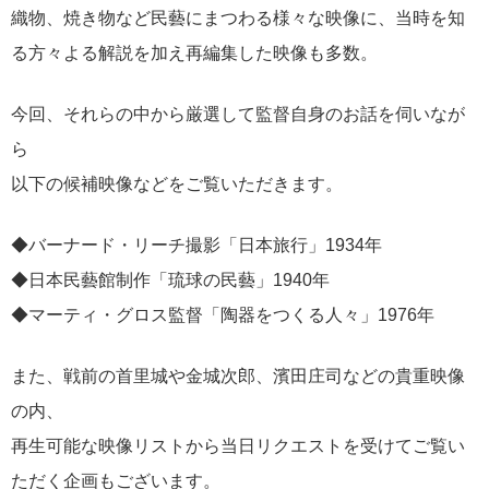
織物、焼き物など民藝にまつわる様々な映像に、当時を知
る方々よる解説を加え再編集した映像も多数。
今回、それらの中から厳選して監督自身のお話を伺いなが
ら
以下の候補映像などをご覧いただきます。
◆バーナード・リーチ撮影「日本旅行」1934年
◆日本民藝館制作「琉球の民藝」1940年
◆マーティ・グロス監督「陶器をつくる人々」1976年
また、戦前の首里城や金城次郎、濱田庄司などの貴重映像
の内、
再生可能な映像リストから当日リクエストを受けてご覧い
ただく企画もございます。