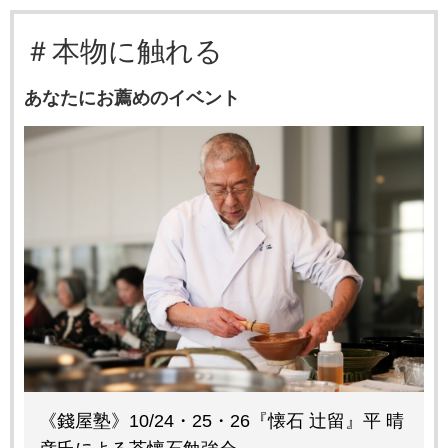
＃本物に触れる
あなたにお薦めのイベント
《錢屋塾》10/24・25・26『懐石 辻留』平 晴