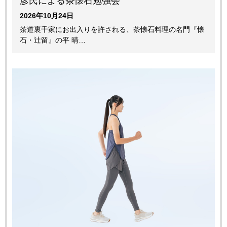
彦氏による茶懐石勉強会
2026年10月24日
茶道裏千家にお出入りを許される、茶懐石料理の名門『懐
石・辻留』の平 晴…