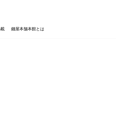
掲載
錢屋本舗本館とは
のキホン
フェタイム/バータイム
ゼニヤのホンキ