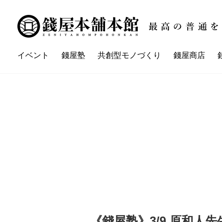
イベント
錢屋塾
共創型モノづくり
錢屋商店
講座一覧
イベント一覧
錢屋本舗本館とは
錢屋塾とは
錢屋カ
ZENIYA'sネイバーさん
《錢屋塾》3/9 原和人