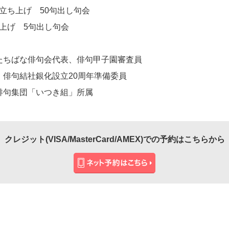
同立ち上げ 50句出し句会
ち上げ 5句出し句会
たちばな俳句会代表、俳句甲子園審査員
俳句結社銀化設立20周年準備委員
俳句集団「いつき組」所属
クレジット(VISA/MasterCard/AMEX)での予約はこちらから