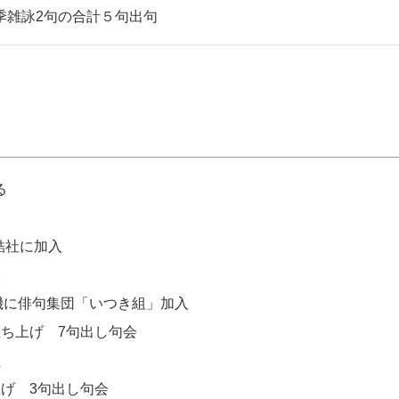
季雑詠2句の合計５句出句
る
結社に加入
入
を機に俳句集団「いつき組」加入
立ち上げ 7句出し句会
員
上げ 3句出し句会