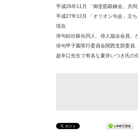
平成26年11月 「御堂筋鍛錬会」共
平成27年12月 「オリオン句会」立
現在
俳句結社銀化同人、俳人協会会員、
俳句甲子園実行委員会関西支部委員、
超辛口先生で有名な夏井いつき氏の