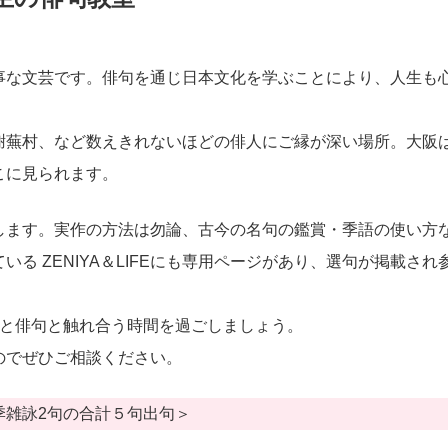
事な文芸です。俳句を通じ日本文化を学ぶことにより、人生も
謝蕪村、など数えきれないほどの俳人にご縁が深い場所。大阪
こに見られます。
します。実作の方法は勿論、古今の名句の鑑賞・季語の使い方
いる ZENIYA＆LIFEにも専用ページがあり、選句が掲載さ
もと俳句と触れ合う時間を過ごしましょう。
のでぜひご相談ください。
季雑詠2句の合計５句出句＞