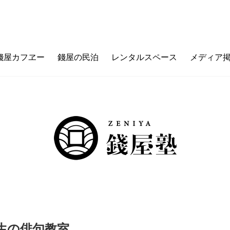
錢屋カフヱー
錢屋の民泊
レンタルスペース
メディア
フヱーとは
ゼニヤのウチ（価値観メッセージ）
ご利用ガイド
カフェメニュー
ゼニヤ
カ
未来の上本町
ZENIYA&LIFE
先生の俳句教室