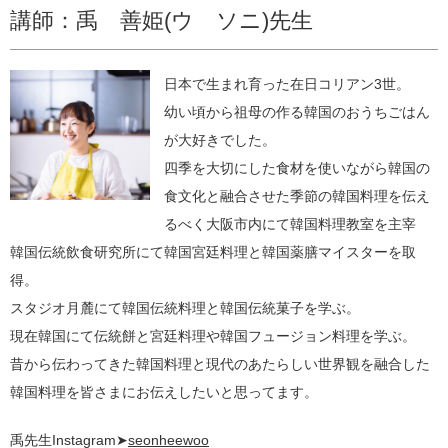
講師：禹 善姫(ウ ソニ)先生
日本で生まれ育った在日コリアン3世。
幼い頃から祖母の作る韓国のおうちごはん
が大好きでした。
四季を大切にした食材を使いながら韓国の
食文化と融合させた季節の韓国料理を伝え
るべく大阪市内にて韓国料理教室を主宰
韓国伝統飲食研究所にて韓国宮廷料理と韓国薬膳マイスターを取
得。
スタジオ月麓にて韓国伝統料理と韓国伝統菓子を学ぶ。
現在韓国にて伝統餅と宮廷料理や韓国フュージョン料理を学ぶ。
昔から伝わってきた韓国料理と現代のあたらしい世界観を融合した
韓国料理を皆さまにお伝えしたいと思ってます。
禹先生Instagram➤
seonheewoo