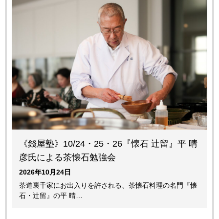
《錢屋塾》10/24・25・26『懐石 辻留』平 晴
彦氏による茶懐石勉強会
2026年10月24日
茶道裏千家にお出入りを許される、茶懐石料理の名門『懐
石・辻留』の平 晴…