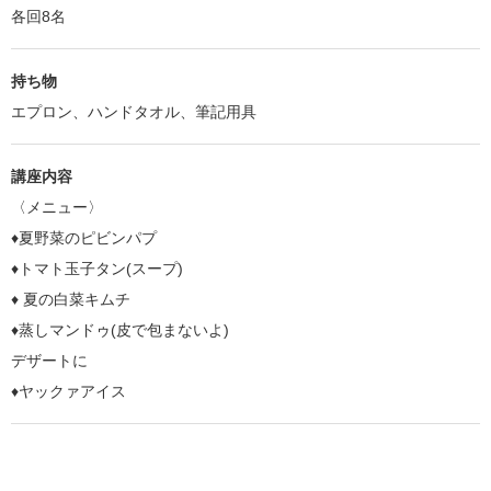
各回8名
持ち物
エプロン、ハンドタオル、筆記用具
講座内容
〈メニュー〉
♦︎夏野菜のピビンパプ
♦︎トマト玉子タン(スープ)
♦︎ 夏の白菜キムチ
♦︎蒸しマンドゥ(皮で包まないよ)
デザートに
♦︎ヤックァアイス