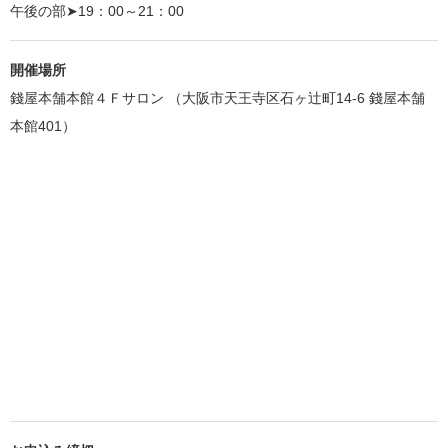
午後の部➤19：00～21：00
開催場所
錢屋本舗本館４Ｆサロン （大阪市天王寺区石ヶ辻町14-6 錢屋本舗
本館401）