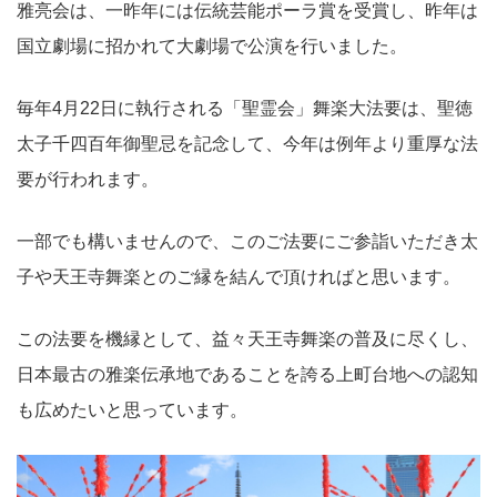
雅亮会は、一昨年には伝統芸能ポーラ賞を受賞し、昨年は
国立劇場に招かれて大劇場で公演を行いました。
毎年4月22日に執行される「聖霊会」舞楽大法要は、聖徳
太子千四百年御聖忌を記念して、今年は例年より重厚な法
要が行われます。
一部でも構いませんので、このご法要にご参詣いただき太
子や天王寺舞楽とのご縁を結んで頂ければと思います。
この法要を機縁として、益々天王寺舞楽の普及に尽くし、
日本最古の雅楽伝承地であることを誇る上町台地への認知
も広めたいと思っています。