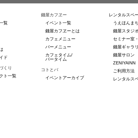
錢屋カフヱー
レンタルスペ
一覧
イベント一覧
うえほんま
錢屋カフヱーとは
錢屋スタジ
カフェメニュー
セミナー室
バーメニュー
錢屋ギャラ
は
カフェタイム/
錢屋サロン
イド
バータイム
ZENIYAI
づくり
コトとバ
ご利用方法
クト一覧
イベントアーカイブ
レンタルス