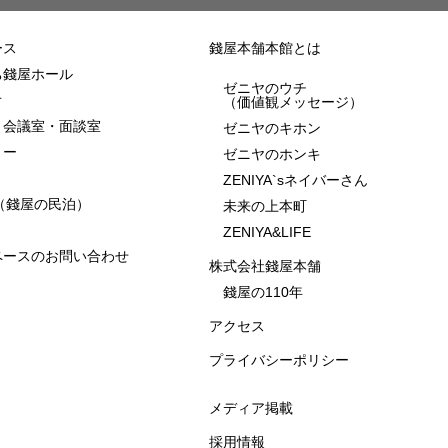
ース
錢屋本舗本館とは
ち錢屋ホール
ゼニヤのウチ
オ
（価値観メッセージ）
・会議室・面談室
ゼニヤのキホン
リー
ゼニヤのホンキ
ZENIYA`sネイバーさん
NN（錢屋の民泊）
未来の上本町
ZENIYA&LIFE
ペースのお問い合わせ
株式会社錢屋本舗
錢屋の110年
アクセス
プライバシーポリシー
メディア掲載
採用情報