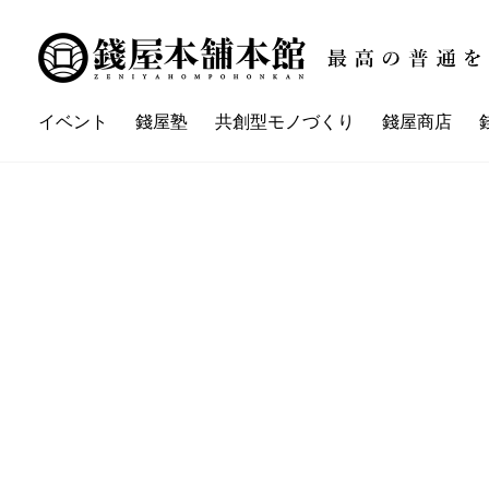
イベント
錢屋塾
共創型モノづくり
錢屋商店
講座一覧
イベント一覧
錢屋本舗本館とは
錢屋塾とは
錢屋カ
ZENIYA'sネイバーさん