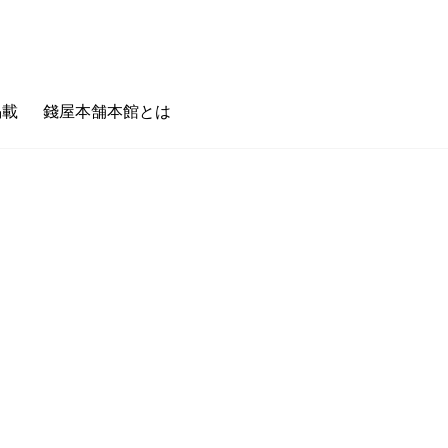
掲載
錢屋本舗本館とは
のキホン
フェタイム/バータイム
ゼニヤのホンキ