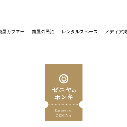
錢屋カフヱー
錢屋の民泊
レンタルスペース
メディア
フヱーとは
ゼニヤのウチ（価値観メッセージ）
ご利用ガイド
カフェメニュー
ゼニヤ
カ
未来の上本町
ZENIYA&LIFE