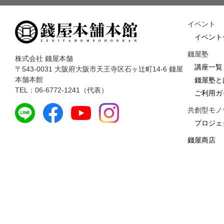
イベント
イベント
錢屋塾
株式会社 錢屋本舗
講座一覧
〒543-0031
大阪府大阪市天王寺区石ヶ辻町14-6 錢屋
本舗本館
錢屋塾と
TEL：06-6772-1241（代表）
ご利用ガ
共創型モノ
プロジェ
錢屋商店