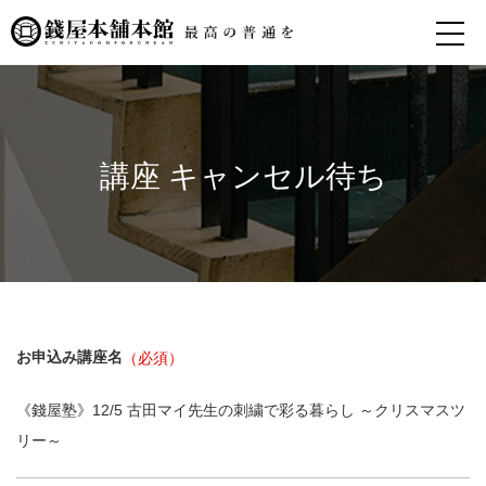
講座 キャンセル待ち
お申込み講座名
《錢屋塾》12/5 古田マイ先生の刺繍で彩る暮らし ～クリスマスツ
リー～